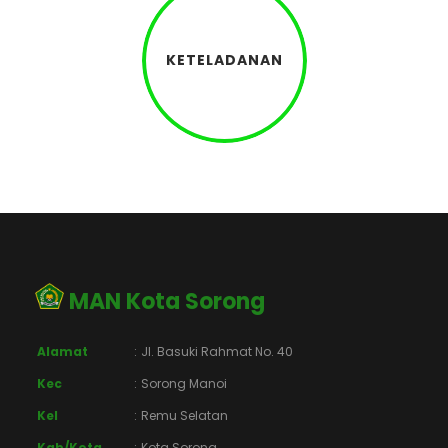
KETELADANAN
MAN Kota Sorong
Alamat
:
Jl. Basuki Rahmat No. 40
Kec
:
Sorong Manoi
Kel
:
Remu Selatan
Kab/Kota
:
Kota Sorong