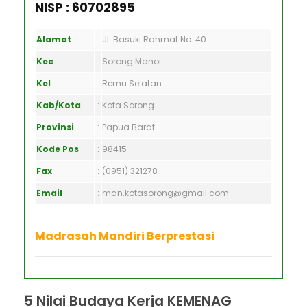
NISP : 60702895
Alamat
:
Jl. Basuki Rahmat No. 40
Kec
:
Sorong Manoi
Kel
:
Remu Selatan
Kab/Kota
:
Kota Sorong
Provinsi
:
Papua Barat
Kode Pos
:
98415
Fax
:
(0951) 321278
Email
:
man.kotasorong@gmail.com
Madrasah Mandiri Berprestasi
5 Nilai Budaya Kerja KEMENAG