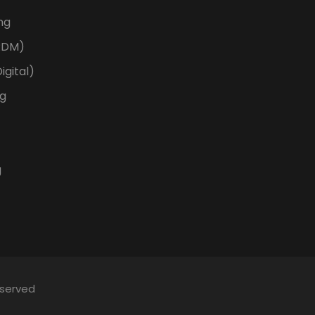
ng
(RDM)
igital)
ng
g
eserved