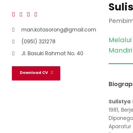
Sulis
Pembimb
man.kotasorong@gmail.com
Melalui
(0951) 321278
Mandiri
Jl. Basuki Rahmat No. 40
Download CV
Biogra
Sulistya 
1981, Ber
Diponego
Aparatur