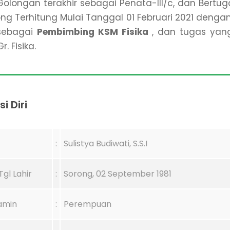
olongan terakhir sebagai Penata-III/c, dan Bertug
ong Terhitung Mulai Tanggal 01 Februari 2021 denga
 sebagai
Pembimbing KSM Fisika
, dan tugas yan
. Fisika.
i Diri
:
Sulistya Budiwati, S.S.I
gl Lahir
:
Sorong, 02 September 1981
lamin
:
Perempuan