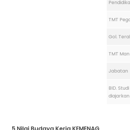
Pendidika
TMT Peg
Gol. Tera
TMT Man 
Jabatan
BID. Stud
diajarkan
5 Nilai Budaya Kerja KEMENAG