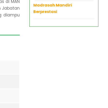
as di MAN
Madrasah Mandiri
n Jabatan
Berprestasi
g diampu