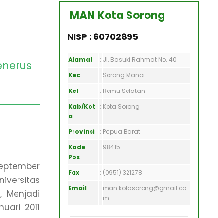
MAN Kota Sorong
NISP : 60702895
Alamat
:
Jl. Basuki Rahmat No. 40
enerus
Kec
:
Sorong Manoi
Kel
:
Remu Selatan
Kab/Kot
:
Kota Sorong
a
Provinsi
:
Papua Barat
Kode
:
98415
Pos
September
Fax
:
(0951) 321278
niversitas
Email
:
man.kotasorong@gmail.co
, Menjadi
m
uari 2011