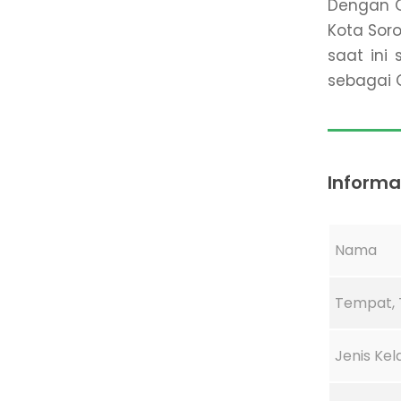
Dengan G
Kota Sor
saat ini
sebagai Gr
Informas
Nama
Tempat, T
Jenis Ke