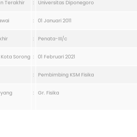
n Terakhir
:
Universitas Diponegoro
awai
:
01 Januari 2011
khir
:
Penata-III/c
Kota Sorong
:
01 Februari 2021
:
Pembimbing KSM Fisika
i yang
:
Gr. Fisika