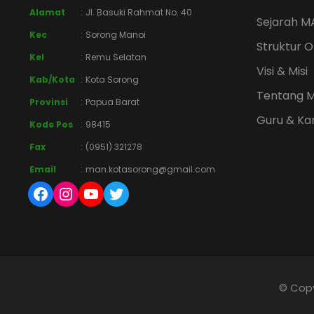
Alamat
:
Jl. Basuki Rahmat No. 40
Sejarah M
Kec
:
Sorong Manoi
Struktur O
Kel
:
Remu Selatan
Visi & Misi
Kab/Kota
:
Kota Sorong
Tentang 
Provinsi
:
Papua Barat
Guru & K
Kode Pos
:
98415
Fax
:
(0951) 321278
Email
:
man.kotasorong@gmail.com
Facebook
Instagram
YouTube
Twitter
© Copy