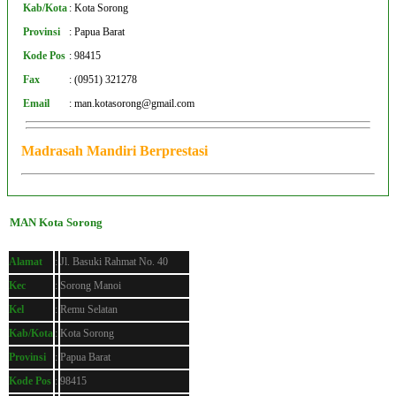
Kab/Kota
:
Kota Sorong
Provinsi
:
Papua Barat
Kode Pos
:
98415
Fax
:
(0951) 321278
Email
:
man.kotasorong@gmail.com
Madrasah Mandiri Berprestasi
MAN Kota Sorong
Alamat
:
Jl. Basuki Rahmat No. 40
Kec
:
Sorong Manoi
Kel
:
Remu Selatan
Kab/Kota
:
Kota Sorong
Provinsi
:
Papua Barat
Kode Pos
:
98415