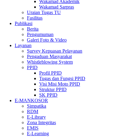
Wakamad Akademik
Wakamad Sarpras
Uraian Tugas TU
Fasilitas
Publikasi
Berita
Pengumuman
Galeri Foto & Video
Layanan
Survey Kepuasan Pelayanan
Pengaduan Masyarakat
Whistleblowing System
PPID
Profil PPID
Tugas dan Fungsi PPID
Visi Misi Moto PPID
Struktur PPID
SK PPID
E-MANKOSOR
Simpatika
RDM
E-Library
Zona Integritas
EMIS
E-Learning