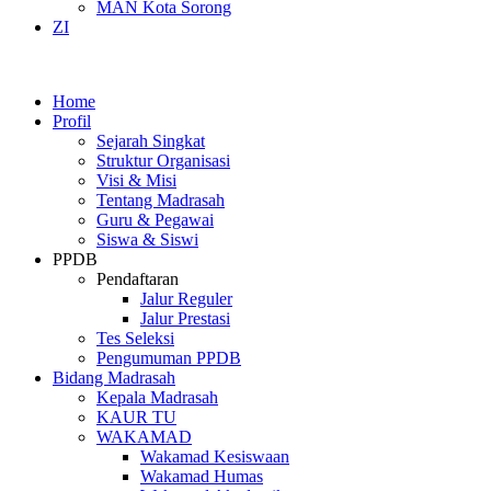
MAN Kota Sorong
ZI
Home
Profil
Sejarah Singkat
Struktur Organisasi
Visi & Misi
Tentang Madrasah
Guru & Pegawai
Siswa & Siswi
PPDB
Pendaftaran
Jalur Reguler
Jalur Prestasi
Tes Seleksi
Pengumuman PPDB
Bidang Madrasah
Kepala Madrasah
KAUR TU
WAKAMAD
Wakamad Kesiswaan
Wakamad Humas