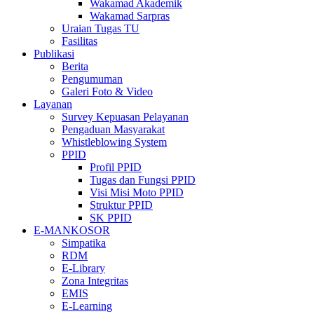
Wakamad Akademik
Wakamad Sarpras
Uraian Tugas TU
Fasilitas
Publikasi
Berita
Pengumuman
Galeri Foto & Video
Layanan
Survey Kepuasan Pelayanan
Pengaduan Masyarakat
Whistleblowing System
PPID
Profil PPID
Tugas dan Fungsi PPID
Visi Misi Moto PPID
Struktur PPID
SK PPID
E-MANKOSOR
Simpatika
RDM
E-Library
Zona Integritas
EMIS
E-Learning