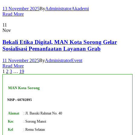
13 November 2025
By
Administrator
Akademi
Read More
11
Nov
Bekali Etika Digital, MAN Kota Sorong Gelar
Sosialisasi Pemanfaatan Layanan Grab
11 November 2025
By
Administrator
Event
Read More
1
2
3
…
19
MAN Kota Sorong
NISP : 60702895
Alamat
:
Jl. Basuki Rahmat No. 40
Kec
:
Sorong Manoi
Kel
:
Remu Selatan