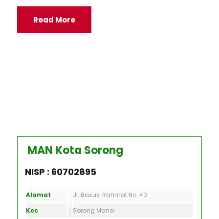
Read More
MAN Kota Sorong
NISP : 60702895
Alamat
:
Jl. Basuki Rahmat No. 40
Kec
:
Sorong Manoi