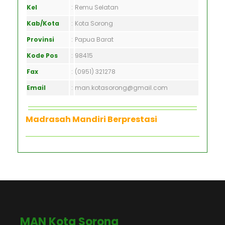
Kel
:
Remu Selatan
Kab/Kota
:
Kota Sorong
Provinsi
:
Papua Barat
Kode Pos
:
98415
Fax
:
(0951) 321278
Email
:
man.kotasorong@gmail.com
Madrasah Mandiri Berprestasi
MAN Kota Sorong