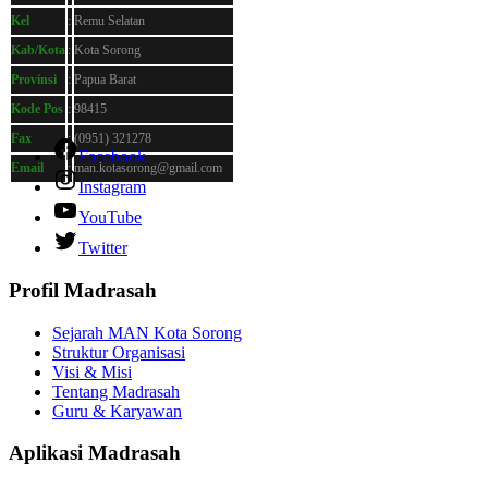
Kel
:
Remu Selatan
Kab/Kota
:
Kota Sorong
Provinsi
:
Papua Barat
Kode Pos
:
98415
Fax
:
(0951) 321278
Facebook
Email
:
man.kotasorong@gmail.com
Instagram
YouTube
Twitter
Profil Madrasah
Sejarah MAN Kota Sorong
Struktur Organisasi
Visi & Misi
Tentang Madrasah
Guru & Karyawan
Aplikasi Madrasah