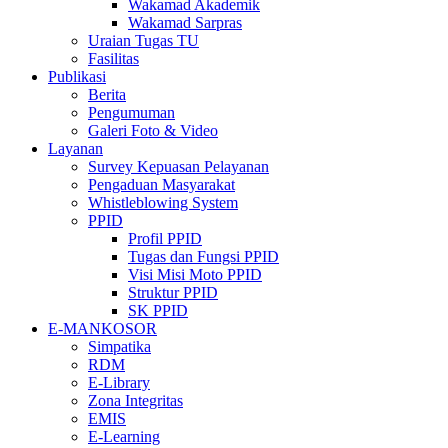
Wakamad Akademik
Wakamad Sarpras
Uraian Tugas TU
Fasilitas
Publikasi
Berita
Pengumuman
Galeri Foto & Video
Layanan
Survey Kepuasan Pelayanan
Pengaduan Masyarakat
Whistleblowing System
PPID
Profil PPID
Tugas dan Fungsi PPID
Visi Misi Moto PPID
Struktur PPID
SK PPID
E-MANKOSOR
Simpatika
RDM
E-Library
Zona Integritas
EMIS
E-Learning