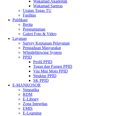
Wakamad Akademik
Wakamad Sarpras
Uraian Tugas TU
Fasilitas
Publikasi
Berita
Pengumuman
Galeri Foto & Video
Layanan
Survey Kepuasan Pelayanan
Pengaduan Masyarakat
Whistleblowing System
PPID
Profil PPID
Tugas dan Fungsi PPID
Visi Misi Moto PPID
Struktur PPID
SK PPID
E-MANKOSOR
Simpatika
RDM
E-Library
Zona Integritas
EMIS
E-Learning