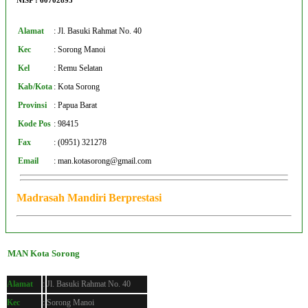
NISP : 60702895
Alamat
:
Jl. Basuki Rahmat No. 40
Kec
:
Sorong Manoi
Kel
:
Remu Selatan
Kab/Kota
:
Kota Sorong
Provinsi
:
Papua Barat
Kode Pos
:
98415
Fax
:
(0951) 321278
Email
:
man.kotasorong@gmail.com
Madrasah Mandiri Berprestasi
MAN Kota Sorong
Alamat
:
Jl. Basuki Rahmat No. 40
Kec
:
Sorong Manoi