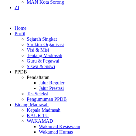
MAN Kota Sorong
ZI
Home
Profil
Sejarah Singkat
Struktur Organisasi
Visi & Misi
Tentang Madrasah
Guru & Pegawai
Siswa & Siswi
PPDB
Pendaftaran
Jalur Reguler
Jalur Prestasi
Tes Seleksi
Pengumuman PPDB
Bidang Madrasah
Kepala Madrasah
KAUR TU
WAKAMAD
Wakamad Kesiswaan
Wakamad Humas