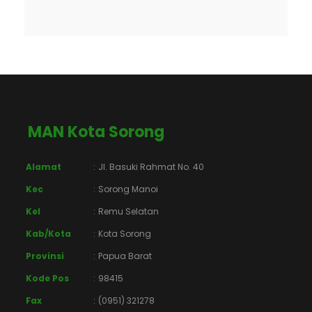
MAN Kota Sorong
Alamat
:
Jl. Basuki Rahmat No. 40
Kec
:
Sorong Manoi
Kel
:
Remu Selatan
Kab/Kota
:
Kota Sorong
Provinsi
:
Papua Barat
Kode Pos
:
98415
Fax
:
(0951) 321278