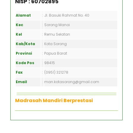
NISP : 60702895
Alamat
:
Jl. Basuki Rahmat No. 40
Kec
:
Sorong Manoi
Kel
:
Remu Selatan
Kab/Kota
:
Kota Sorong
Provinsi
:
Papua Barat
Kode Pos
:
98415
Fax
:
(0951) 321278
Email
:
man.kotasorong@gmail.com
Madrasah Mandiri Berprestasi