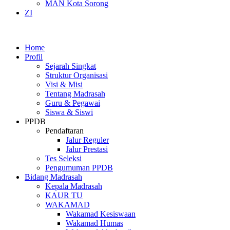
MAN Kota Sorong
ZI
Home
Profil
Sejarah Singkat
Struktur Organisasi
Visi & Misi
Tentang Madrasah
Guru & Pegawai
Siswa & Siswi
PPDB
Pendaftaran
Jalur Reguler
Jalur Prestasi
Tes Seleksi
Pengumuman PPDB
Bidang Madrasah
Kepala Madrasah
KAUR TU
WAKAMAD
Wakamad Kesiswaan
Wakamad Humas