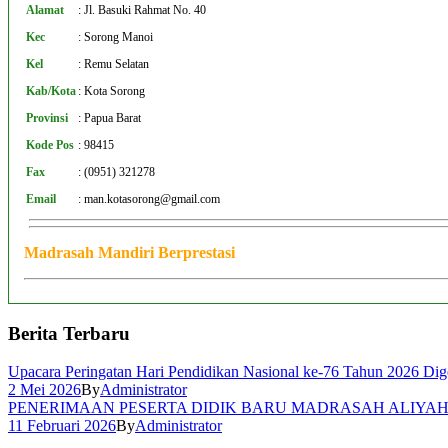
Alamat
:
Jl. Basuki Rahmat No. 40
Kec
:
Sorong Manoi
Kel
:
Remu Selatan
Kab/Kota
:
Kota Sorong
Provinsi
:
Papua Barat
Kode Pos
:
98415
Fax
:
(0951) 321278
Email
:
man.kotasorong@gmail.com
Madrasah Mandiri Berprestasi
Berita Terbaru
Upacara Peringatan Hari Pendidikan Nasional ke-76 Tahun 2026 Di
2 Mei 2026
By
Administrator
PENERIMAAN PESERTA DIDIK BARU MADRASAH ALIYAH 
11 Februari 2026
By
Administrator