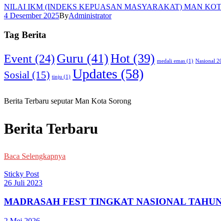
NILAI IKM (INDEKS KEPUASAN MASYARAKAT) MAN KO
4 Desember 2025
By
Administrator
Tag Berita
Guru
(41)
Hot
(39)
Event
(24)
medali emas
(1)
Nasional 2
Updates
(58)
Sosial
(15)
tinju
(1)
Berita Terbaru seputar Man Kota Sorong
Berita Terbaru
Baca Selengkapnya
Sticky Post
26 Juli 2023
MADRASAH FEST TINGKAT NASIONAL TAHUN
2 Mei 2026