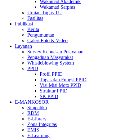
Wakamad Akademik
Wakamad Sarpras
Uraian Tugas TU
Fasilitas
Publikasi
Berita
Pengumuman
Galeri Foto & Video
Layanan
Survey Kepuasan Pelayanan
Pengaduan Masyarakat
Whistleblowing System
PPID
Profil PPID
Tugas dan Fungsi PPID
Visi Misi Moto PPID
Struktur PPID
SK PPID
E-MANKOSOR
Simpatika
RDM
E-Library
Zona Integritas
EMIS
E-Learning