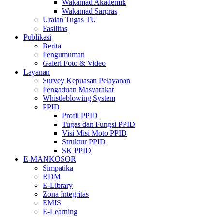
Wakamad Akademik
Wakamad Sarpras
Uraian Tugas TU
Fasilitas
Publikasi
Berita
Pengumuman
Galeri Foto & Video
Layanan
Survey Kepuasan Pelayanan
Pengaduan Masyarakat
Whistleblowing System
PPID
Profil PPID
Tugas dan Fungsi PPID
Visi Misi Moto PPID
Struktur PPID
SK PPID
E-MANKOSOR
Simpatika
RDM
E-Library
Zona Integritas
EMIS
E-Learning