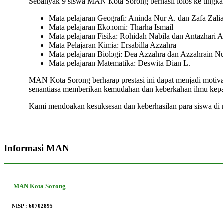
Sebanyak 9 siswa MAN Kota Sorong berhasil lolos ke tingkat 
Mata pelajaran Geografi: Aninda Nur A. dan Zafa Zali
Mata pelajaran Ekonomi: Tharha Ismail
Mata pelajaran Fisika: Rohidah Nabila dan Antazhari 
Mata Pelajaran Kimia: Ersabilla Azzahra
Mata pelajaran Biologi: Dea Azzahra dan Azzahrain Nur
Mata pelajaran Matematika: Deswita Dian L.
MAN Kota Sorong berharap prestasi ini dapat menjadi motiva
senantiasa memberikan kemudahan dan keberkahan ilmu kepad
Kami mendoakan kesuksesan dan keberhasilan para siswa di 
Informasi MAN
MAN Kota Sorong
NISP : 60702895