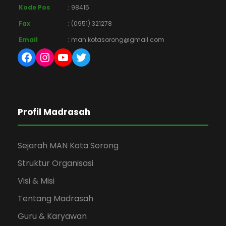
Kode Pos
:
98415
Fax
:
(0951) 321278
Email
:
man.kotasorong@gmail.com
Facebook
Instagram
YouTube
Twitter
Profil Madrasah
Sejarah MAN Kota Sorong
Struktur Organisasi
Visi & Misi
Tentang Madrasah
Guru & Karyawan