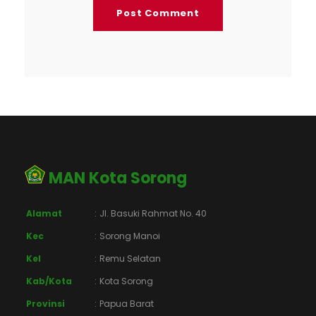
MAN Kota Sorong
Alamat
:
Jl. Basuki Rahmat No. 40
Kec
:
Sorong Manoi
Kel
:
Remu Selatan
Kab/Kota
:
Kota Sorong
Provinsi
:
Papua Barat