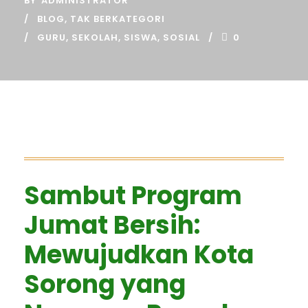
BY
ADMINISTRATOR
BLOG
,
TAK BERKATEGORI
GURU
,
SEKOLAH
,
SISWA
,
SOSIAL
0
Sambut Program
Jumat Bersih:
Mewujudkan Kota
Sorong yang