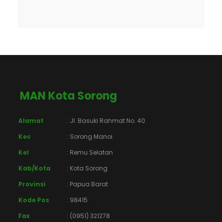
MAN Kota Sorong
Alamat
:
Jl. Basuki Rahmat No. 40
Kec
:
Sorong Manoi
Kel
:
Remu Selatan
Kab/Kota
:
Kota Sorong
Provinsi
:
Papua Barat
Kode Pos
:
98415
Fax
:
(0951) 321278