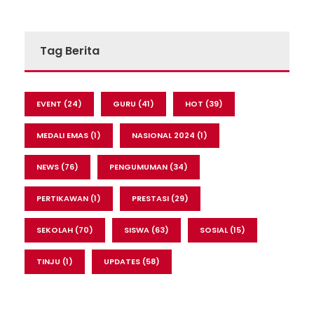
Tag Berita
EVENT
(24)
GURU
(41)
HOT
(39)
MEDALI EMAS
(1)
NASIONAL 2024
(1)
NEWS
(76)
PENGUMUMAN
(34)
PERTIKAWAN
(1)
PRESTASI
(29)
SEKOLAH
(70)
SISWA
(63)
SOSIAL
(15)
TINJU
(1)
UPDATES
(58)