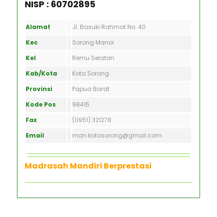
NISP : 60702895
Alamat
:
Jl. Basuki Rahmat No. 40
Kec
:
Sorong Manoi
Kel
:
Remu Selatan
Kab/Kota
:
Kota Sorong
Provinsi
:
Papua Barat
Kode Pos
:
98415
Fax
:
(0951) 321278
Email
:
man.kotasorong@gmail.com
Madrasah Mandiri Berprestasi